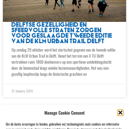
DELFTSE GEZELLIGHEID EN
SFEERVOLLE STRATEN ZORGEN
VOOR GESLAAGDE TWEEDE EDITIE
VAN DE KLM URBAN TRAIL DELFT
Op zondag 29 oktober werd het startschot gegeven van de tweede editie
van de KLM Urban Trail in Delft. Vanaf het terrein van X TU Delft
vertrokken ruim 1800 deelnemers op een sportieve ontdekkingstocht
door de binnenstad langs unieke bezienswaardigheden. Het was een
gezellig loopfeestje langs de historische grachten en
31 January 2024
Manage Cookie Consent
Om de beste ervaringen te bieden, gebruiken wij technologieën zoals cookies om informatie